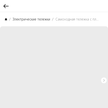
Электрические тележки
Самоходная тележка с платформой PROLIFT PRO SRT25 li-ion