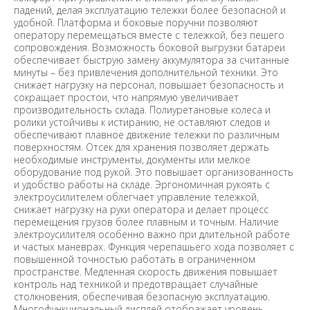
падений, делая эксплуатацию тележки более безопасной и
удобной. Платформа и боковые поручни позволяют
оператору перемещаться вместе с тележкой, без пешего
сопровождения. Возможность боковой выгрузки батареи
обеспечивает быструю замену аккумулятора за считанные
минуты – без привлечения дополнительной техники. Это
снижает нагрузку на персонал, повышает безопасность и
сокращает простои, что напрямую увеличивает
производительность склада. Полиуретановые колеса и
ролики устойчивы к истиранию, не оставляют следов и
обеспечивают плавное движение тележки по различным
поверхностям. Отсек для хранения позволяет держать
необходимые инструменты, документы или мелкое
оборудование под рукой. Это повышает организованность
и удобство работы на складе. Эргономичная рукоять с
электроусилителем облегчает управление тележкой,
снижает нагрузку на руки оператора и делает процесс
перемещения грузов более плавным и точным. Наличие
электроусилителя особенно важно при длительной работе
и частых маневрах. Функция черепашьего хода позволяет с
повышенной точностью работать в ограниченном
пространстве. Медленная скорость движения повышает
контроль над техникой и предотвращает случайные
столкновения, обеспечивая безопасную эксплуатацию.
Многофункциональный дисплей отображает уровень