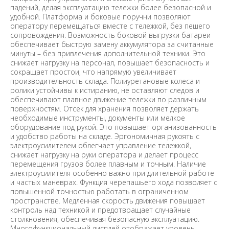
падений, делая эксплуатацию тележки более безопасной и
удобной. Платформа и боковые поручни позволяют
оператору перемещаться вместе с тележкой, без пешего
сопровождения. Возможность боковой выгрузки батареи
обеспечивает быструю замену аккумулятора за считанные
минуты – без привлечения дополнительной техники. Это
снижает нагрузку на персонал, повышает безопасность и
сокращает простои, что напрямую увеличивает
производительность склада. Полиуретановые колеса и
ролики устойчивы к истиранию, не оставляют следов и
обеспечивают плавное движение тележки по различным
поверхностям. Отсек для хранения позволяет держать
необходимые инструменты, документы или мелкое
оборудование под рукой. Это повышает организованность
и удобство работы на складе. Эргономичная рукоять с
электроусилителем облегчает управление тележкой,
снижает нагрузку на руки оператора и делает процесс
перемещения грузов более плавным и точным. Наличие
электроусилителя особенно важно при длительной работе
и частых маневрах. Функция черепашьего хода позволяет с
повышенной точностью работать в ограниченном
пространстве. Медленная скорость движения повышает
контроль над техникой и предотвращает случайные
столкновения, обеспечивая безопасную эксплуатацию.
Многофункциональный дисплей отображает уровень