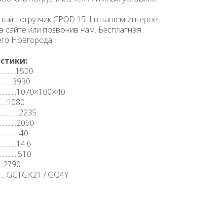
вый ­погрузчик CPQD 15H в нашем интернет-
на сайте или позвонив нам. Бесплатная
его Новгорода.
стики:
........1500
.......3930​
.........1070×100×40​
.......1080​
.......2235​
........2060​
.......40
......14.6​
.......510​
.......2790​
...............GCTGK21 / GQ4Y