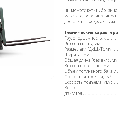
Вы можете купить бензино
магазине, оставив заявку 
доставка в пределах Нижн
Технические характери
Грузоподъемность, кг................
Высота мачты, мм........................
Размер вил (ДхШхТ), мм..........
Ширина , мм..................................
Общая длина (без вил) , мм......
Высота (по крыше), мм..............
Объем топливного бака, л........
Скорость движения, км/ч...........
Скорость подъема, мм/с............
Вес, кг...............................................
Двигатель................................