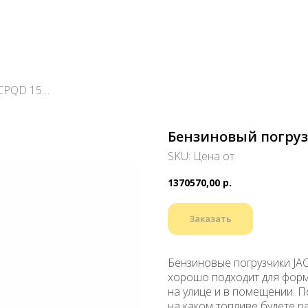
Бензиновый погрузчик CPQD 15H
Бензиновый погруз
SKU:
Цена от
1370570,00
р.
Заказать
Бензиновые погрузчики JA
хорошо подходит для форма
на улице и в помещении. 
на каком топливе будете ра