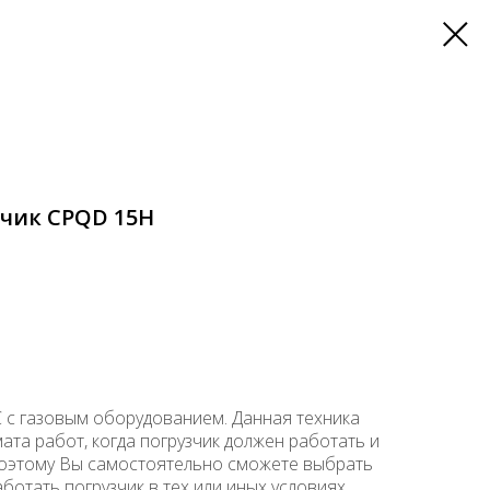
чик CPQD 15H
C с газовым оборудованием. Данная техника
та работ, когда погрузчик должен работать и
Поэтому Вы самостоятельно сможете выбрать
ботать погрузчик в тех или иных условиях..