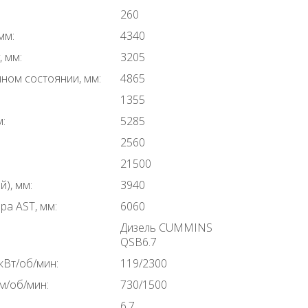
260
мм:
4340
 мм:
3205
ном состоянии, мм:
4865
1355
м:
5285
2560
21500
), мм:
3940
а AST, мм:
6060
Дизель CUMMINS
QSB6.7
кВт/об/мин:
119/2300
м/об/мин:
730/1500
6,7