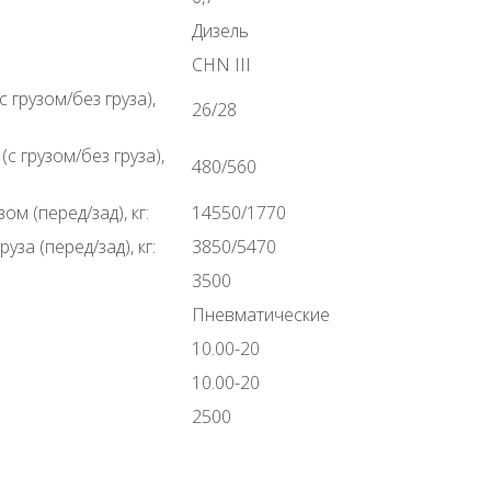
Дизель
CHN III
 грузом/без груза),
26/28
с грузом/без груза),
480/560
ом (перед/зад), кг:
14550/1770
уза (перед/зад), кг:
3850/5470
3500
Пневматические
10.00-20
10.00-20
2500