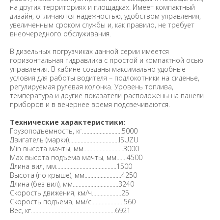
на других территориях и площадках. Имеет компактный
дизайн, отличаются надежностью, удобством управления,
увеличенным сроком службы и, как правило, не требует
внеочередного обслуживания.
В дизельных погрузчиках данной серии имеется
горизонтальная гидравлика с простой и компактной осью
управления. В кабине созданы максимально удобные
условия для работы водителя – подлокотники на сиденье,
регулируемая рулевая колонка. Уровень топлива,
температура и другие показатели расположены на панели
приборов и в вечернее время подсвечиваются.
Технические характеристики:
Грузоподъемность, кг...........................5000
Двигатель (марки)..................................ISUZU
Min высота мачты, мм...........................3000
Max высота подъема мачты, мм.......4500
Длина вил, мм.........................................1500
Высота (по крыше), мм.........................4250
Длина (без вил), мм...............................3240
Скорость движения, км/ч....................25
Скорость подъема, мм/с......................560
Вес, кг.........................................................6921