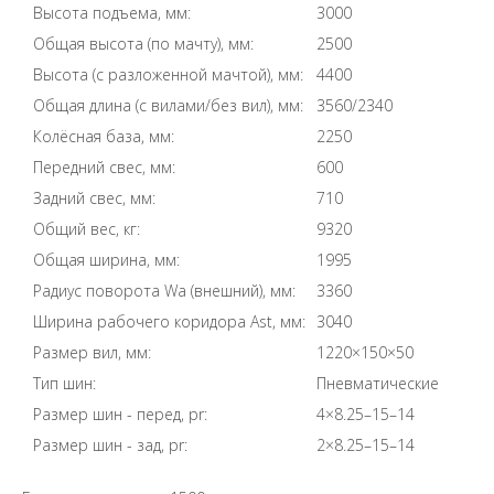
Высота подъема, мм:
3000
Общая высота (по мачту), мм:
2500
Высота (с разложенной мачтой), мм:
4400
Общая длина (с вилами/без вил), мм:
3560/2340
Колёсная база, мм:
2250
Передний свес, мм:
600
Задний свес, мм:
710
Общий вес, кг:
9320
Общая ширина, мм:
1995
Радиус поворота Wa (внешний), мм:
3360
Ширина рабочего коридора Ast, мм:
3040
Размер вил, мм:
1220×150×50
Тип шин:
Пневматические
Размер шин - перед, pr:
4×8.25–15–14
Размер шин - зад, pr:
2×8.25–15–14