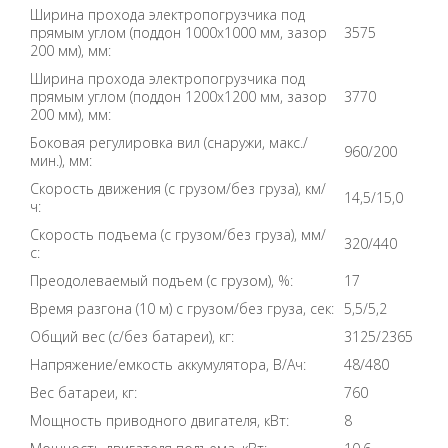
Ширина прохода электропогрузчика под
прямым углом (поддон 1000x1000 мм, зазор
3575
200 мм), мм:
Ширина прохода электропогрузчика под
прямым углом (поддон 1200x1200 мм, зазор
3770
200 мм), мм:
Боковая регулировка вил (снаружи, макс./
960/200
мин.), мм:
Скорость движения (с грузом/без груза), км/
14,5/15,0
ч:
Скорость подъема (с грузом/без груза), мм/
320/440
с:
Преодолеваемый подъем (с грузом), %:
17
Время разгона (10 м) с грузом/без груза, сек:
5,5/5,2
Общий вес (с/без батареи), кг:
3125/2365
Напряжение/емкость аккумулятора, В/Ач:
48/480
Вес батареи, кг:
760
Мощность приводного двигателя, кВт:
8