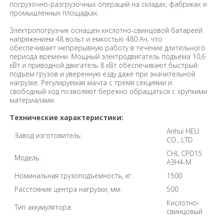
погрузочно-разгрузочных операций на складах, фабриках и
промышленных площадках.
Электропогрузчик оснащен кислотно-свинцовой батареей
напряжением 48 вольт и емкостью 480 Ач, что
обеспечивает непрерывную работу в течение длительного
периода времени. Мощный электродвигатель подъема 10,6
кВт и приводной двигатель 8 кВт обеспечивают быстрый
подъем грузов и уверенную езду даже при значительной
нагрузке. Регулируемая мачта с тремя секциями и
свободный ход позволяют бережно обращаться с хрупкими
материалами.
Технические характеристики:
Anhui HELI
Завод изготовитель:
CO., LTD
CHL CPD15
Модель:
A3H4-M
Номинальная грузоподъемность, кг:
1500
Расстояние центра нагрузки, мм:
500
Кислотно-
Тип аккумулятора:
свинцовый