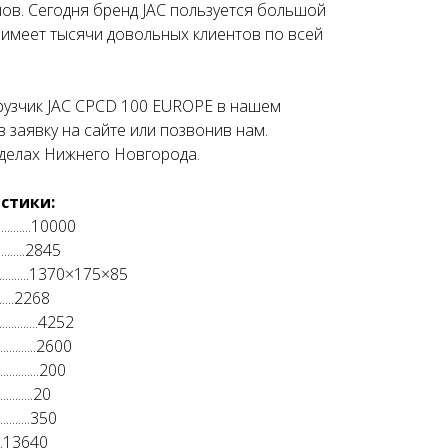
лов. Сегодня бренд JAC пользуется большой
 имеет тысячи довольных клиентов по всей
рузчик JAC CPCD 100 EUROPE в нашем
в заявку на сайте или позвонив нам.
еделах Нижнего Новгорода.
стики:
.........10000
........2845
.........1370×175×85
........2268
........4252
.........2600
........200
.......20
.......350
........13640