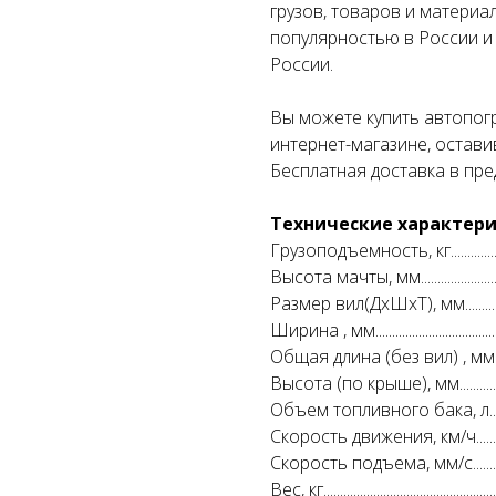
грузов, товаров и материа
популярностью в России и
России.
Вы можете купить автопог
интернет-магазине, остави
Бесплатная доставка в пр
Технические характери
Грузоподъемность, кг...............
Высота мачты, мм.......................
Размер вил(ДхШхТ), мм..........
Ширина , мм.................................
Общая длина (без вил) , мм.....
Высота (по крыше), мм..............
Объем топливного бака, л.......
Скорость движения, км/ч..........
Скорость подъема, мм/с..........
Вес, кг.............................................