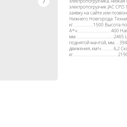
электропогрузчика, низкая
электропогрузчик JAC CPD 
заявку на сайте или позво
Нижнего Новгорода. Техни
кг........................1500 Выс
А*ч.......................................
мм...........................................
поднятой мачтой, мм......3949 Р
движения, км/ч...............6,2 
кг.....................................................21