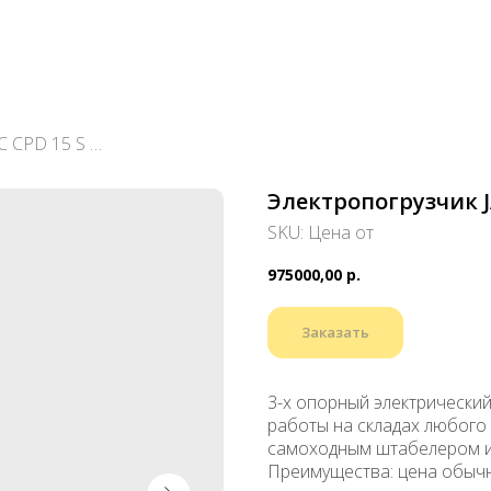
Электропогрузчик JAC CPD 15 S mini
Электропогрузчик J
SKU:
Цена от
975000,00
р.
Заказать
3-х опорный электрический
работы на складах любого 
самоходным штабелером и 
Преимущества: цена обычн