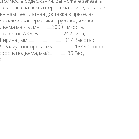
 стоимость содержания. Вы можете заказать
15 S mini в нашем интернет магазине, оставив
нив нам. Бесплатная доставка в пределах
ческие характеристики: Грузоподъемность,
ота подъема мачты, мм.............3000 Емкость,
.400 Напряжение АКБ, Вт.........................24 Длина,
..2465 Ширина , мм........................................917 Высота с
адиус поворота, мм........................1348 Скорость
Скорость подъема, мм/с................135 Вес,
90