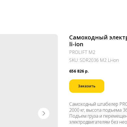
Самоходный электр
li-ion
PROLIFT M2
SKU:
SDR2036 M2 Li-ion
656 826
р.
Заказать
Самоходный штабелер PROL
2000 кг, высота подъема 3
Подъем груза и перемещен
электродвигателям без не