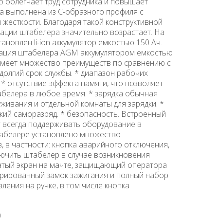
о облегчает труд сотрудника и повышает
а выполнена из С-образного профиля с
жесткости. Благодаря такой конструктивной
тации штабелера значительно возрастает. На
новлен li-ion аккумулятор емкостью 150 Ач.
тация штабелера AGM аккумулятором емкостью
р имеет множество преимуществ по сравнению с
 долгий срок службы. * диапазон рабочих
 * отсутствие эффекта памяти, что позволяет
абелера в любое время. * зарядка обычная
уживания и отдельной комнаты для зарядки. *
кий саморазряд. * безопасность. Встроенный
т всегда поддерживать оборудование в
табелере установлено множество
 в частности: кнопка аварийного отключения,
ючить штабелер в случае возникновения
атый экран на мачте, защищающий оператора
грированный замок зажигания и полный набор
ения на ручке, в том числе кнопка
0