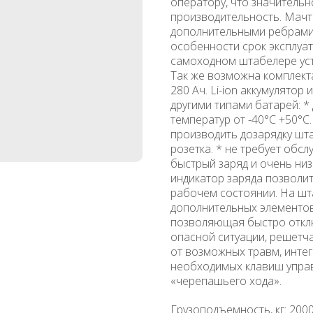
оператору, что значительн
производительность. Мачт
дополнительными ребрами 
особенности срок эксплуа
самоходном штабелере уста
Так же возможна комплек
280 Ач. Li-ion аккумулято
другими типами батарей: *
температур от -40°C +50°C.
производить дозарядку шт
розетка. * не требует обсл
быстрый заряд и очень низ
индикатор заряда позволи
рабочем состоянии. На ш
дополнительных элементов,
позволяющая быстро откл
опасной ситуации, решетч
от возможных травм, инте
необходимых клавиш управл
«черепашьего хода».
Грузоподъемность, кг: 200