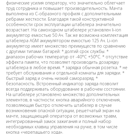
физические усилия оператору, что значительно облегчает
труд сотрудника и повышает производительность. Мачта
выполнена из С-образного профиля с дополнительными
ребрами жесткости. Благодаря такой конструктивной
особенности срок эксплуатации штабелера значительно
возрастает. На самоходном штабелере установлен li-ion
аккумулятор емкостью 50 Ач. Так же возможна комплектация
штабелера AGM аккумулятором емкостью 125 Ач. Li-ion
аккумулятор имеет множество преимуществ по сравнению
с другими типами батарей: * долгий срок службы. *
диапазон рабочих температур от -40°C +50°C. * отсутствие
эффекта памяти, что позволяет производить дозарядку
штабелера в любое время. * зарядка обычная розетка. * не
требует обслуживания и отдельной комнаты для зарядки. *
быстрый заряд и очень низкий саморазряд. *
безопасность. Встроенный индикатор заряда позволит
всегда поддерживать оборудование в рабочем состоянии.
На штабелере установлено множество дополнительных
элементов, в частности: кнопка аварийного отключения,
позволяющая быстро отключить штабелер в случае
возникновения опасной ситуации, решетчатый экран на
мачте, защищающий оператора от возможных травм,
интегрированный замок зажигания и полный набор
необходимых клавиш управления на ручке, в том числе
кнопка «черепашьего хода».