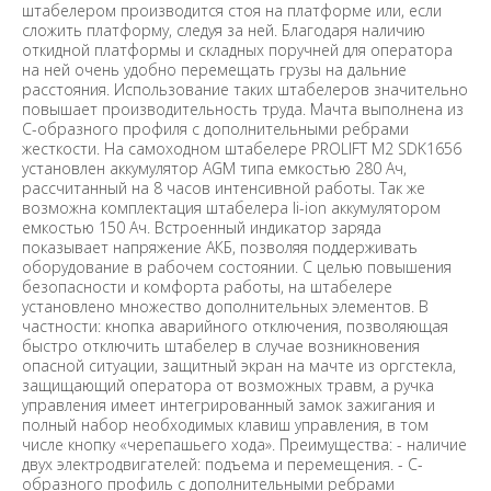
штабелером производится стоя на платформе или, если
сложить платформу, следуя за ней. Благодаря наличию
откидной платформы и складных поручней для оператора
на ней очень удобно перемещать грузы на дальние
расстояния. Использование таких штабелеров значительно
повышает производительность труда. Мачта выполнена из
С-образного профиля с дополнительными ребрами
жесткости. На самоходном штабелере PROLIFT M2 SDK1656
установлен аккумулятор AGM типа емкостью 280 Ач,
рассчитанный на 8 часов интенсивной работы. Так же
возможна комплектация штабелера li-ion аккумулятором
емкостью 150 Ач. Встроенный индикатор заряда
показывает напряжение АКБ, позволяя поддерживать
оборудование в рабочем состоянии. С целью повышения
безопасности и комфорта работы, на штабелере
установлено множество дополнительных элементов. В
частности: кнопка аварийного отключения, позволяющая
быстро отключить штабелер в случае возникновения
опасной ситуации, защитный экран на мачте из оргстекла,
защищающий оператора от возможных травм, а ручка
управления имеет интегрированный замок зажигания и
полный набор необходимых клавиш управления, в том
числе кнопку «черепашьего хода». Преимущества: - наличие
двух электродвигателей: подъема и перемещения. - С-
образного профиль с дополнительными ребрами