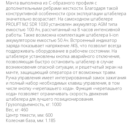
Мачта выполнена из С-образного профиля с
дополнительными ребрами жесткости. Благодаря такой
конструктивной особенности срок эксплуатации штабелера
значительно возрастает. На самоходном штабелере
PROLIFT M2 SDR 1030 установлен аккумулятор AGM типа
емкостью 100 Ач, рассчитанный на 8 часов интенсивной
работы. Также возможна комплектация штабелера li-ion
аккумулятором емкостью 50 Ач. Встроенный индикатор
заряда показывает напряжение АКБ, что позволит всегда
поддерживать оборудование в рабочем состоянии. На
штабелере установлены кнопка аварийного отключения,
позволяющая быстро остановить штабелер в случае
возникновения опасной ситуации, и решетчатый экран на
мачте, защищающий оператора от возможных травм.
Ручка управления имеет интегрированный замок зажигания
и полный набор необходимых клавиш управления, в том
числе кнопку «черепашьего хода». Функция «черепашьего
хода» позволяет ограничивать скорость движения
штабелера для лучшего позиционирования.
Грузоподъемность, кг: 1000
Вес, кг: 460
Центр тяжести, мм: 600
Колесная база, мм: 1.185