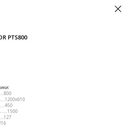
R PTS800
ики:
....800
......1200х610
.....450
.....1500
.....127
...216