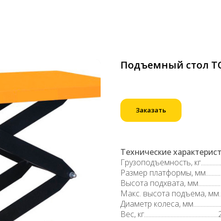
Подъемный стол TO
Заказать
Технические характерист
Грузоподъемность, кг..............
Размер платформы, мм..........
Высота подхвата, мм................
Макс. высота подъема, мм.....
Диаметр колеса, мм..................
Вес, кг...............................................