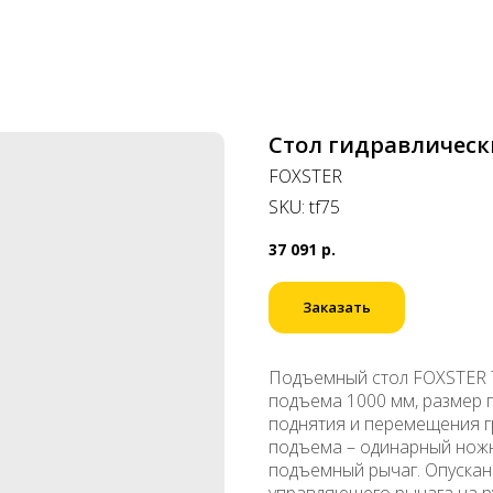
Стол гидравлическ
FOXSTER
SKU:
tf75
37 091
р.
Заказать
Подъемный стол FOXSTER T
подъема 1000 мм, размер 
поднятия и перемещения гр
подъема – одинарный нож
подъемный рычаг. Опускан
управляющего рычага на р