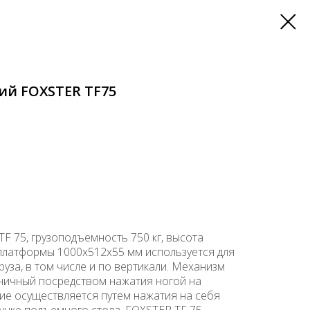
ий FOXSTER TF75
F 75, грузоподъемность 750 кг, высота
платформы 1000x512х55 мм используется для
уза, в том числе и по вертикали. Механизм
ничный посредством нажатия ногой на
ие осуществляется путем нажатия на себя
учке подъемного стола. FOXSTER TF 75