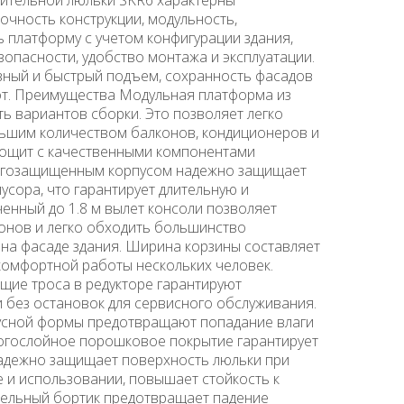
очность конструкции, модульность,
платформу с учетом конфигурации здания,
опасности, удобство монтажа и эксплуатации.
ный и быстрый подъем, сохранность фасадов
т. Преимущества Модульная платформа из
сть вариантов сборки. Это позволяет легко
льшим количеством балконов, кондиционеров и
трощит с качественными компонентами
влагозащищенным корпусом надежно защищает
мусора, что гарантирует длительную и
енный до 1.8 м вылет консоли позволяет
онов и легко обходить большинство
 на фасаде здания. Ширина корзины составляет
 комфортной работы нескольких человек.
ие троса в редукторе гарантируют
и без остановок для сервисного обслуживания.
усной формы предотвращают попадание влаги
огослойное порошковое покрытие гарантирует
надежно защищает поверхность люльки при
 и использовании, повышает стойкость к
тельный бортик предотвращает падение