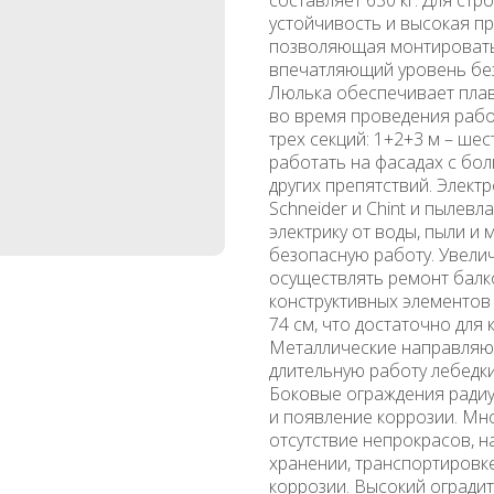
устойчивость и высокая пр
позволяющая монтировать 
впечатляющий уровень без
Люлька обеспечивает плав
во время проведения рабо
трех секций: 1+2+3 м – ше
работать на фасадах с бо
других препятствий. Элек
Schneider и Chint и пыле
электрику от воды, пыли и 
безопасную работу. Увелич
осуществлять ремонт балк
конструктивных элементов
74 см, что достаточно для
Металлические направляющ
длительную работу лебедк
Боковые ограждения ради
и появление коррозии. Мн
отсутствие непрокрасов, 
хранении, транспортировке
коррозии. Высокий огради