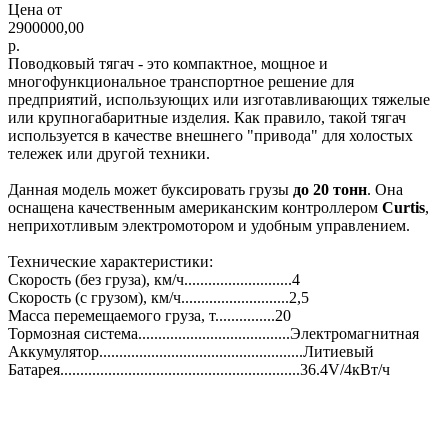
Цена от
2900000,00
р.
Поводковый тягач - это компактное, мощное и
многофункциональное транспортное решение для
предприятий, использующих или изготавливающих тяжелые
или крупногабаритные изделия. Как правило, такой тягач
используется в качестве внешнего "привода" для холостых
тележек или другой техники.
Данная модель может буксировать грузы
до 20 тонн
. Она
оснащена качественным американским контроллером
Curtis
,
неприхотливым электромотором и удобным управлением.
Технические характеристики:
Скорость (без груза), км/ч...........................4
Скорость (с грузом), км/ч...........................2,5
Масса перемещаемого груза, т...............20
Тормозная система......................................Электромагнитная
Аккумулятор...................................................Литиевый
Батарея............................................................36.4V/4кВт/ч