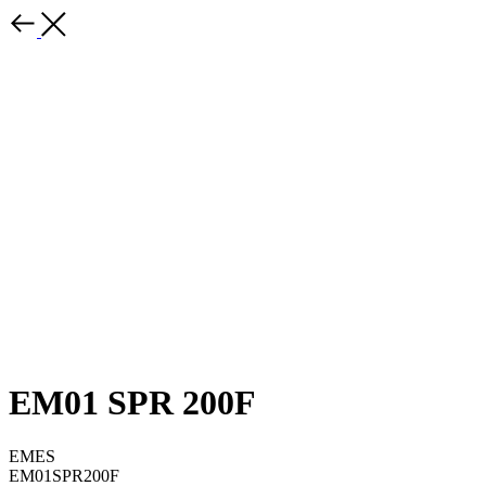
EM01 SPR 200F
EMES
EM01SPR200F