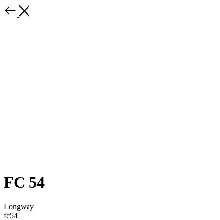
FC 54
Longway
fc54