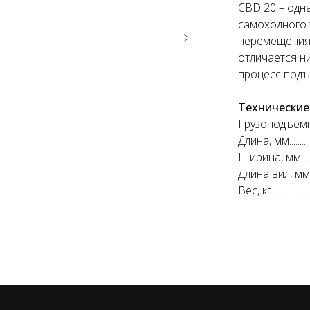
CBD 20 – одн
самоходного 
перемещения 
отличается н
процесс подъ
Технические
Грузоподъемность, 
Длина, мм................
Ширина, мм.............
Длина вил, мм..........
Вес, кг.....................