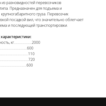
а из разновидностей перевозчиков
типа. Предназначен для подъема и
крупногабаритного груза. Перевозчик
изкой посадкой вил, что значительно облегчает
ема и последующей транспортировки.
 характеристики:
кг.........................2000
................................600
...............................110
..............................720
...................................600