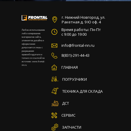
г. Нижний Новгород, ул.
Ракетная д. 9 Ю оф. 4
Время работы: Пн-Пт
Любое использование
с 9:00 до 19:00
либо копирование
материалов сайта,
элементов дизайна и
оформления
info@frontal-nn.ru
допускается лишь с
разрешения
8(831)-291-44-43
правообладателя и
только со ссылкой на
источник: www.frontal-
nn.ru
ГЛАВНАЯ
ПОГРУЗЧИКИ
ТЕХНИКА ДЛЯ СКЛАДА
ДСТ
СЕРВИС
ЗАПЧАСТИ